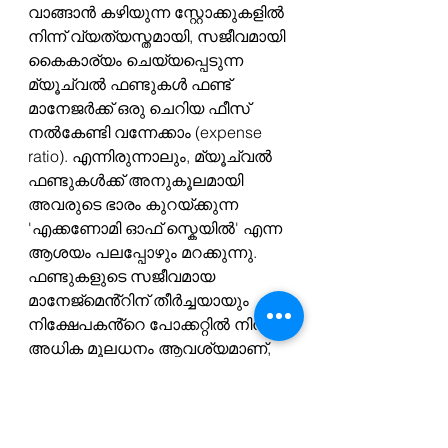
വാങ്ങാൻ കഴിയുന്ന സ്റ്റോക്കുകളിൽ 
നിന്ന് വ്യത്യസ്തമായി, സജീവമായി 
കൈകാര്യം ചെയ്യപ്പെടുന്ന 
മ്യൂച്വൽ ഫണ്ടുകൾ ഫണ്ട് 
മാനേജർക്ക് ഒരു ചെറിയ ഫീസ് 
നൽകേണ്ടി വന്നേക്കാം (expense 
ratio). എന്നിരുന്നാലും, മ്യൂച്വൽ 
ഫണ്ടുകൾക്ക് അനുകൂലമായി 
അവരുടെ ഭാരം കുറയ്ക്കുന്ന 
'എക്കണോമി ഓഫ് സ്കെയിൽ' എന്ന 
ആശയം പലപ്പോഴും മറക്കുന്നു. 
ഫണ്ടുകളുടെ സജീവമായ 
മാനേജ്മെൻ്റിന് തീർച്ചയായും 
നിക്ഷേപകൻ്റെ പോക്കറ്റിൽ നിന്ന് 
അധിക മൂലധനം ആവശ്യമാണ്, 
എന്നാൽ അവയുടെ വലിയ വലിപ്പം 
കാരണം, മ്യൂച്വൽ ഫണ്ടുകൾ 
ഒരു വ്യക്തിഗത 
ഷെയർഹോൾഡറിൽ നിന്ന് 